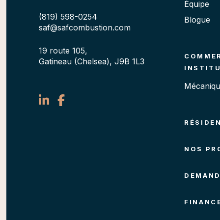
Équipe
(819) 598-0254
Blogue
saf@safcombustion.com
19 route 105,
COMMER
Gatineau (Chelsea), J9B 1L3
INSTIT
Mécaniqu
RÉSIDE
NOS PR
DEMAND
FINANC