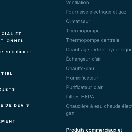
Ventilation
Fournaise électrique et gaz
Climatiseur
Thermopompe
CIAL ET
Thermopompe centrale
UTIONNEL
Chauffage radiant hydroniqu
e en batîment
Échangeur d’air
Chauffe-eau
NTIEL
Humidificateur
Purificateur d’air
OJETS
Filtres HEPA
E DE DEVIS
Chaudière à eau chaude élect
gaz
EMENT
Produits commerciaux et