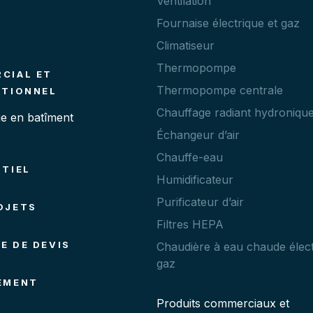
Ventilation
Fournaise électrique et gaz
Climatiseur
Thermopompe
CIAL ET
Thermopompe centrale
UTIONNEL
Chauffage radiant hydroniqu
e en batîment
Échangeur d’air
Chauffe-eau
NTIEL
Humidificateur
Purificateur d’air
OJETS
Filtres HEPA
E DE DEVIS
Chaudière à eau chaude élect
gaz
EMENT
Produits commerciaux et