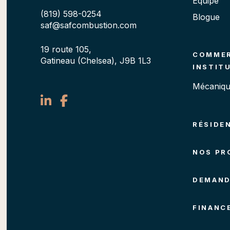
Équipe
(819) 598-0254
Blogue
saf@safcombustion.com
19 route 105,
COMMER
Gatineau (Chelsea), J9B 1L3
INSTIT
Mécaniqu
RÉSIDE
NOS PR
DEMAND
FINANC