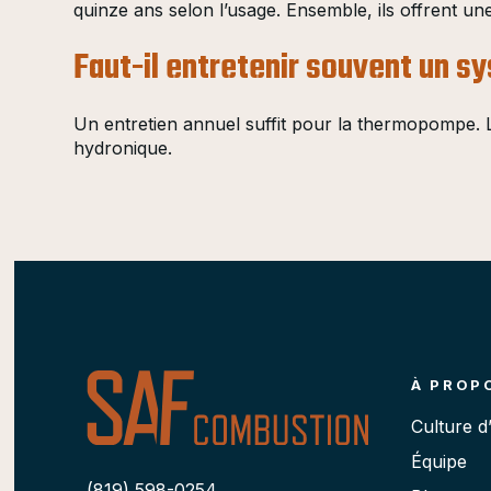
quinze ans selon l’usage. Ensemble, ils offrent une
Faut-il entretenir souvent un 
Un entretien annuel suffit pour la thermopompe. L
hydronique.
À PROP
Culture d
Équipe
(819) 598-0254