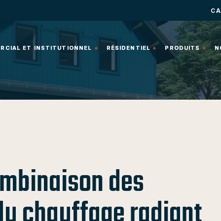
CA
CIAL ET INSTITUTIONNEL
CIAL ET INSTITUTIONNEL
RÉSIDENTIEL
RÉSIDENTIEL
PRODUITS
PRODUITS
N
N
ombinaison des
u chauffage radiant