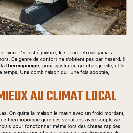
bien. L’air est équilibré, le sol ne refroidit jamais
hors. Ce genre de confort ne s’obtient pas par hasard. Il
 la
thermopompe
, pour ajuster ce qui change vite, et le
le temps. Une combinaison qui, une fois adoptée,
MIEUX AU CLIMAT LOCAL
es. On quitte la maison le matin avec un froid mordant,
. Une thermopompe gère ces variations avec souplesse.
hoisis pour fonctionner même lors des chutes rapides
 pour garder une chaleur stable au sol. Ensemble, ils