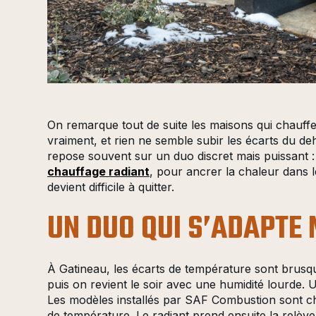
On remarque tout de suite les maisons qui chauffent 
vraiment, et rien ne semble subir les écarts du de
repose souvent sur un duo discret mais puissant :
chauffage radiant
, pour ancrer la chaleur dans 
devient difficile à quitter.
UN DUO QUI S’ADAPTE 
À Gatineau, les écarts de température sont brusqu
puis on revient le soir avec une humidité lourde
Les modèles installés par SAF Combustion sont c
de température. Le radiant prend ensuite la relève