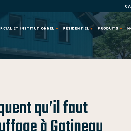
CA
CIAL ET INSTITUTIONNEL
CIAL ET INSTITUTIONNEL
RÉSIDENTIEL
RÉSIDENTIEL
PRODUITS
PRODUITS
N
N
quent qu’il faut
uffage à Gatineau