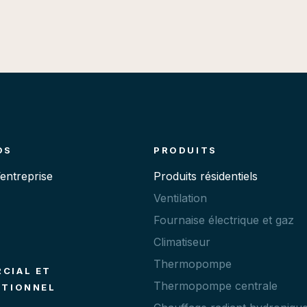
OS
PRODUITS
’entreprise
Produits résidentiels
Ventilation
Fournaise électrique et gaz
Climatiseur
Thermopompe
CIAL ET
Thermopompe centrale
UTIONNEL