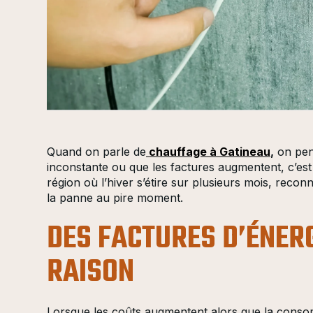
Quand on parle de
chauffage à Gatineau
,
on pens
inconstante ou que les factures augmentent, c’es
région où l’hiver s’étire sur plusieurs mois, reconn
la panne au pire moment.
DES FACTURES D’ÉNER
RAISON
Lorsque les coûts augmentent alors que la consom